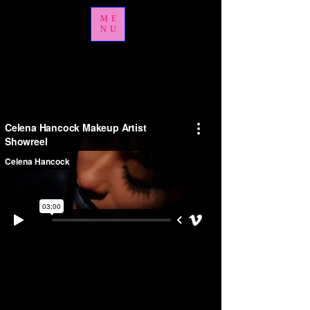
ME
NU